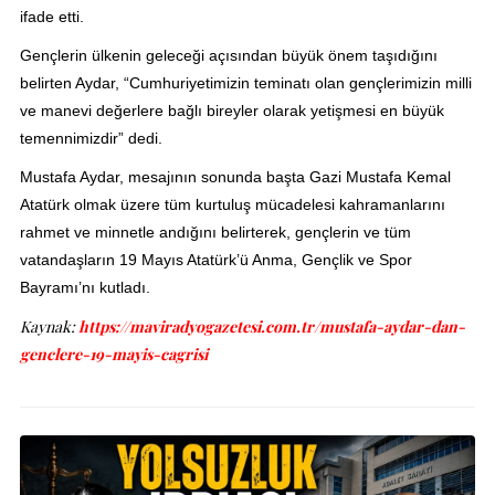
ifade etti.
Gençlerin ülkenin geleceği açısından büyük önem taşıdığını
belirten Aydar, “Cumhuriyetimizin teminatı olan gençlerimizin milli
ve manevi değerlere bağlı bireyler olarak yetişmesi en büyük
temennimizdir” dedi.
Mustafa Aydar, mesajının sonunda başta Gazi Mustafa Kemal
Atatürk olmak üzere tüm kurtuluş mücadelesi kahramanlarını
rahmet ve minnetle andığını belirterek, gençlerin ve tüm
vatandaşların 19 Mayıs Atatürk’ü Anma, Gençlik ve Spor
Bayramı’nı kutladı.
Kaynak:
https://maviradyogazetesi.com.tr/mustafa-aydar-dan-
genclere-19-mayis-cagrisi