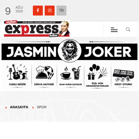
9
AĞU
TR
2026
ANASAYFA
SPOR