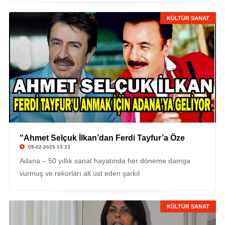
KÜLTÜR SANAT
"Ahmet Selçuk İlkan’dan Ferdi Tayfur’a Öze
09-02-2025 15:33
Adana – 50 yıllık sanat hayatında her döneme damga
vurmuş ve rekorları alt üst eden şarkıl
KÜLTÜR SANAT