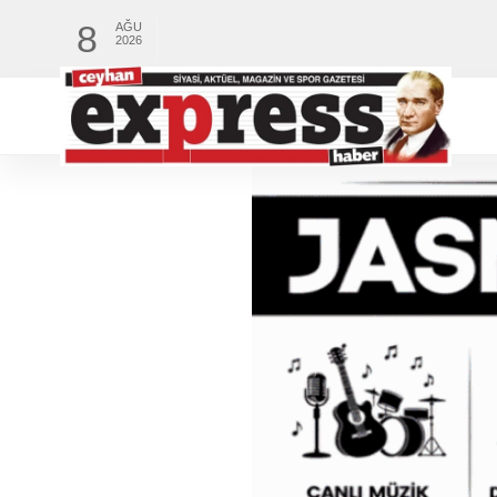
8
AĞU
2026