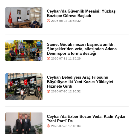
Ceyhan’da Güvenlik Mesaisi: Yüzbaşı
Boztepe Göreve Başladı
2026-08-03 16:58:32
Samet Güdük mezarı başında anıldı:
Şimşekler’den vefa, ailesinden Adana
Demirspor’a forma desteği
2026-07-31 11:15:29
Ceyhan Belediyesi Araç Filosunu
Büyütüyor: İki Yeni Kazıcı Yükleyici
Hizmete Girdi
2026-07-30 12:16:52
Ceyhan’da Ezber Bozan Veda: Kadir Aydar
'Yeni Parti' De
2026-07-26 17:18:04