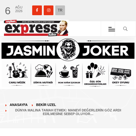
6
AĞU
TR
2026
ANASAYFA
BEKIR UZEL
DÜNYA MALINA TAMAH ETMEK: MANEVI DEĞERLERIN GÖZ ARDI
EDILMESINE SEBEP OLUYOR…