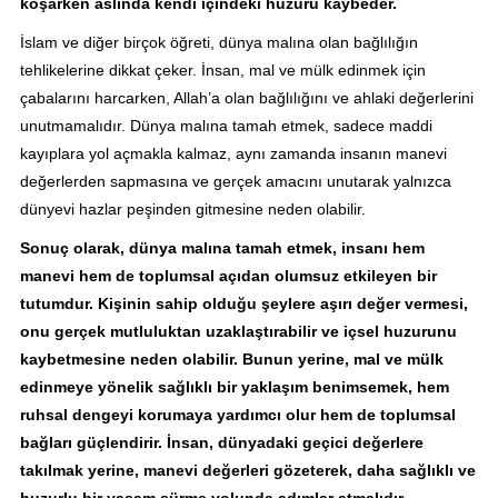
koşarken aslında kendi içindeki huzuru kaybeder.
İslam ve diğer birçok öğreti, dünya malına olan bağlılığın
tehlikelerine dikkat çeker. İnsan, mal ve mülk edinmek için
çabalarını harcarken, Allah’a olan bağlılığını ve ahlaki değerlerini
unutmamalıdır. Dünya malına tamah etmek, sadece maddi
kayıplara yol açmakla kalmaz, aynı zamanda insanın manevi
değerlerden sapmasına ve gerçek amacını unutarak yalnızca
dünyevi hazlar peşinden gitmesine neden olabilir.
Sonuç olarak, dünya malına tamah etmek, insanı hem
manevi hem de toplumsal açıdan olumsuz etkileyen bir
tutumdur. Kişinin sahip olduğu şeylere aşırı değer vermesi,
onu gerçek mutluluktan uzaklaştırabilir ve içsel huzurunu
kaybetmesine neden olabilir. Bunun yerine, mal ve mülk
edinmeye yönelik sağlıklı bir yaklaşım benimsemek, hem
ruhsal dengeyi korumaya yardımcı olur hem de toplumsal
bağları güçlendirir. İnsan, dünyadaki geçici değerlere
takılmak yerine, manevi değerleri gözeterek, daha sağlıklı ve
huzurlu bir yaşam sürme yolunda adımlar atmalıdır.