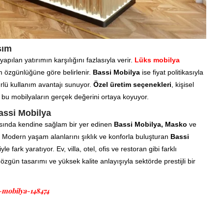
şım
apılan yatırımın karşılığını fazlasıyla verir.
Lüks mobilya
rım özgünlüğüne göre belirlenir.
Bassi Mobilya
ise fiyat politikasıyla
lü kullanım avantajı sunuyor.
Özel üretim seçenekleri
, kişisel
, bu mobilyaların gerçek değerini ortaya koyuyor.
assi Mobilya
sında kendine sağlam bir yer edinen
Bassi Mobilya, Masko
ve
r. Modern yaşam alanlarını şıklık ve konforla buluşturan
Bassi
fark yaratıyor. Ev, villa, otel, ofis ve restoran gibi farklı
 özgün tasarımı ve yüksek kalite anlayışıyla sektörde prestijli bir
i-mobilya-148474