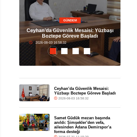
GÜNDEM
Sam
GS
Ceyhan’da Güvenlik Mesaisi: Yüzbaşı
Şim
U
Boztepe Göreve Başladı
2026-08-03 16:58:32
Ceyhan’da Güvenlik Mesaisi:
Yüzbaşı Boztepe Göreve Başladı
2026-08-03 16:58:32
Samet Güdük mezarı başında
anıldı: Şimşekler’den vefa,
ailesinden Adana Demirspor’a
forma desteği
2026-07-31 11:15:29