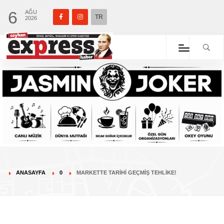
6
AĞU
TR
2026
ANASAYFA
0
MARKETTE TARIHI GEÇMIŞ TEHLIKE!