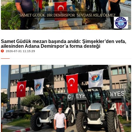
Samet Güdük mezarı başında anıldı: Şimşekler’den vefa,
ailesinden Adana Demirspor’a forma desteği
2026-07-31 11:15:29